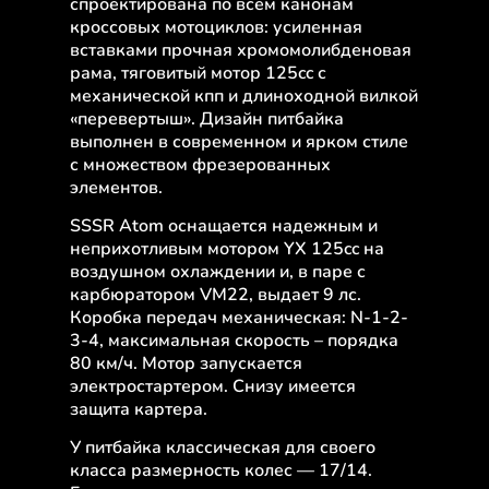
спроектирована по всем канонам
кроссовых мотоциклов: усиленная
вставками прочная хромомолибденовая
рама, тяговитый мотор 125cc с
механической кпп и длиноходной вилкой
«перевертыш». Дизайн питбайка
выполнен в современном и ярком стиле
с множеством фрезерованных
элементов.
SSSR Atom оснащается надежным и
неприхотливым мотором YX 125cc на
воздушном охлаждении и, в паре с
карбюратором VM22, выдает 9 лс.
Коробка передач механическая: N-1-2-
3-4, максимальная скорость – порядка
80 км/ч. Мотор запускается
электростартером. Снизу имеется
защита картера.
У питбайка классическая для своего
класса размерность колес — 17/14.