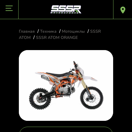
/
/
/
Главная
Техника
Мотоциклы
SSSR
/
ATOM
SSSR ATOM ORANGE